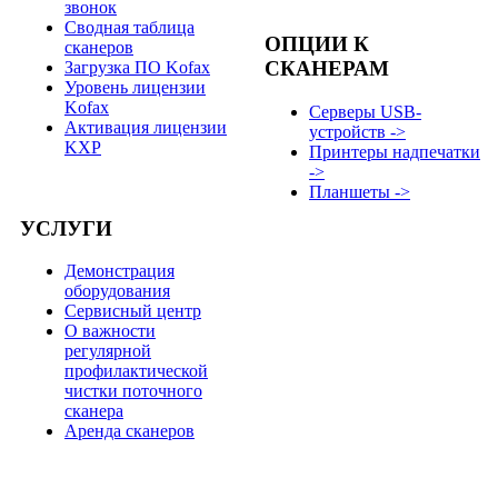
звонок
Сводная таблица
ОПЦИИ К
сканеров
СКАНЕРАМ
Загрузка ПО Kofax
Уровень лицензии
Kofax
Серверы USB-
Активация лицензии
устройств ->
KXP
Принтеры надпечатки
->
Планшеты ->
УСЛУГИ
Демонстрация
оборудования
Сервисный центр
О важности
регулярной
профилактической
чистки поточного
сканера
Аренда сканеров