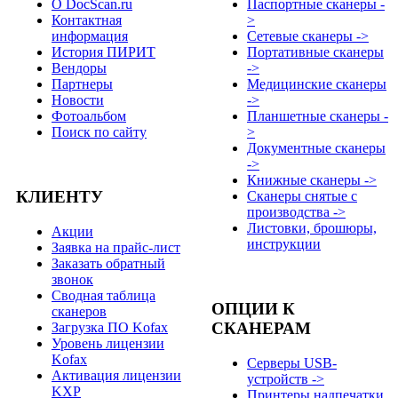
О DocScan.ru
Паспортные сканеры -
Контактная
>
информация
Сетевые сканеры ->
История ПИРИТ
Портативные сканеры
Вендоры
->
Партнеры
Медицинские сканеры
Новости
->
Фотоальбом
Планшетные сканеры -
Поиск по сайту
>
Документные сканеры
->
Книжные сканеры ->
КЛИЕНТУ
Сканеры снятые с
производства ->
Листовки, брошюры,
Акции
инструкции
Заявка на прайс-лист
Заказать обратный
звонок
Сводная таблица
ОПЦИИ К
сканеров
СКАНЕРАМ
Загрузка ПО Kofax
Уровень лицензии
Kofax
Серверы USB-
Активация лицензии
устройств ->
KXP
Принтеры надпечатки