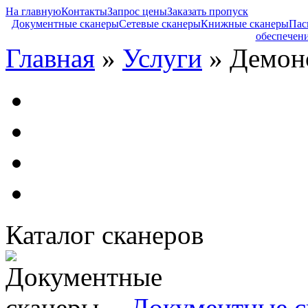
На главную
Контакты
Запрос цены
Заказать пропуск
Документные сканеры
Сетевые сканеры
Книжные сканеры
Пас
обеспечен
Главная
»
Услуги
» Демон
Каталог сканеров
Документные с