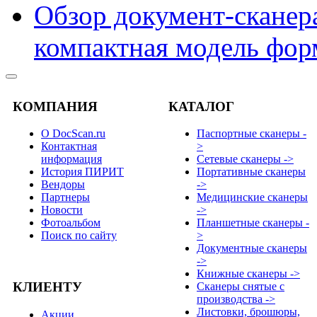
Обзор документ-сканера
компактная модель фор
КОМПАНИЯ
КАТАЛОГ
О DocScan.ru
Паспортные сканеры -
Контактная
>
информация
Сетевые сканеры ->
История ПИРИТ
Портативные сканеры
Вендоры
->
Партнеры
Медицинские сканеры
Новости
->
Фотоальбом
Планшетные сканеры -
Поиск по сайту
>
Документные сканеры
->
Книжные сканеры ->
КЛИЕНТУ
Сканеры снятые с
производства ->
Листовки, брошюры,
Акции