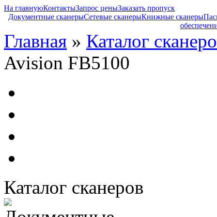
На главную
Контакты
Запрос цены
Заказать пропуск
Документные сканеры
Сетевые сканеры
Книжные сканеры
Пас
обеспечен
Главная
»
Каталог сканеро
Avision FB5100
Каталог сканеров