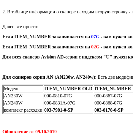
2. В таблице информации о сканере находим вторую строчку -
Далее все просто:
Если ITEM_NUMBER заканчивается на
07G
- вам нужен к
Если ITEM_NUMBER заканчивается на
02G
- вам нужен к
Для всех сканерв Avision AD-серии с индексом "U" нужен ко
Для сканеров серии AN (AN230w, AN240w):
Есть две модифи
Модель
ITEM_NUMBER OLD
ITEM_NUMBER
AN230W
000-0810-07G
000-0867-07G
AN240W
000-0831A-07G
000-0868-07G
комплект расходки
003-7981-0-SP
003-8178-0-SP
Обновление от 09.10.2019