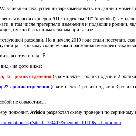
V, успевшей себя успешно зарекомендовать, на данный момент н
овленная версия сканеров
AD
с индексом "
U
" (upgraded), - моде
аги, в том числе претерпели изменения и подающие ролики, явл
ходит, нужно быть внимательным при заказе.
тветствующей расходки. Но в начале 2019 года стали поступать с
утаница - к какому сканеру какой расходный комплект заказыва
вить все точки над "Ё".
вид - на фото ниже:
чи; 12 - ролик отделения
(в комплекте 1 ролик подачи и 2 ролика
и; 22 - ролик отделения
(в комплекте 1 ролик подачи и 3 ролика 
собой не совместимы.
неру подходит,
Avision
разработал схему проверки по серийному 
on.com/motion.asp?siteid=100407&menuid=10119&act=prodinfo