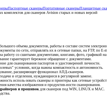
неры
Паспортные сканеры
Портативные сканеры
Планшетные ск
х комплектов для сканеров Avision старых и новых версий
большого объема документов, работы в составе систем электрон
ументы по сети, отправлять их в сетевые папки, на FTP, по E-ma
а работу со сшитыми документами, книгами, фото, графикой на
вание гарантирует бережное обращение с документами.
ние для сканирования паспортов и удостоверений личности.
олевых" условиях, когда важны компактность и автономность.
дование, расширяющее функционал АПД-сканеров.
подачи и отделения, нуждающиеся в регулярной замене.
жность исполь-зовать сканеры и принтеры как сетевые устройст
ния качества изображения и продуктив-ности сканирования.
 драйверов и прошивок
для сканеров под WIN, LINUX и MAC.
дства.