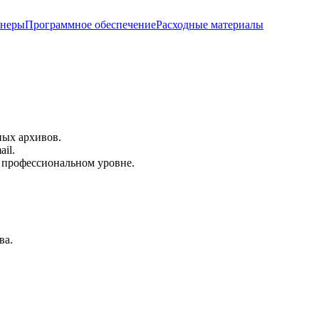
анеры
Программное обеспечение
Расходные материалы
ных архивов.
il.
 профессиональном уровне.
ва.