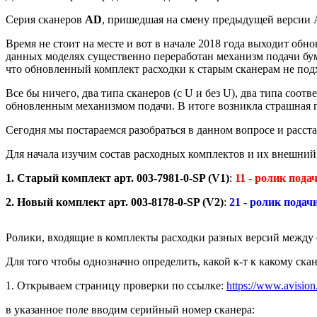
Серия сканеров
AD
, пришедшая на смену предыдущей версии A
Время не стоит на месте и вот в начале 2018 года выходит обн
данных моделях существенно переработан механизм подачи бум
что обновленный комплект расходки к старым сканерам не под
Все бы ничего, два типа сканеров (с U и без U), два типа соо
обновленным механизмом подачи. В итоге возникла страшная п
Сегодня мы постараемся разобраться в данном вопросе и расста
Для начала изучим состав расходных комплектов и их внешний 
1. Старый комплект арт. 003-7981-0-SP (V1)
:
11 - ролик пода
2. Новый комплект арт. 003-8178-0-SP (V2)
:
21 - ролик подач
Ролики, входящие в комплекты расходки разных версий между 
Для того чтобы однозначно определить, какой к-т к какому ска
1. Открываем страницу проверки по ссылке:
https://www.avisi
в указанное поле вводим серийный номер сканера: