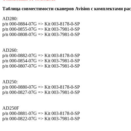
Таблица совместимости сканеров Avision с комплектами ра
AD280:
p/n 000-0884-07G => Kit 003-8178-0-SP
p/n 000-0855-07G => Kit 003-7981-0-SP
p/n 000-0808-07G => Kit 003-7981-0-SP
AD260:
p/n 000-0882-07G => Kit 003-8178-0-SP
p/n 000-0854-07G => Kit 003-7981-0-SP
p/n 000-0807-07G => Kit 003-7981-0-SP
AD250:
p/n 000-0880-07G => Kit 003-8178-0-SP
p/n 000-0827-07G => Kit 003-7981-0-SP
AD250F
p/n 000-0881-07G => Kit 003-8178-0-SP
p/n 000-0822-07G => Kit 003-7981-0-SP