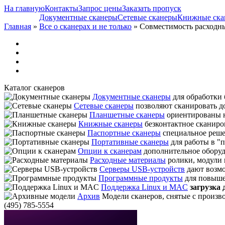
На главную
Контакты
Запрос цены
Заказать пропуск
Документные сканеры
Сетевые сканеры
Книжные ска
Главная
»
Все о сканерах и не только
» Совместимость расходны
Каталог сканеров
Документные сканеры
для обработки 
Сетевые сканеры
позволяют сканировать док
Планшетные сканеры
ориентированы н
Книжные сканеры
безконтактное сканиро
Паспортные сканеры
специальное реше
Портативные сканеры
для работы в "п
Опции к сканерам
дополнительное обору
Расходные материалы
ролики, модули 
Серверы USB-устройств
дают возмо
Программные продукты
для повыше
Поддержка Linux и MAC
загрузка
Архив
Модели сканеров, снятые с произво
(495) 785-5554