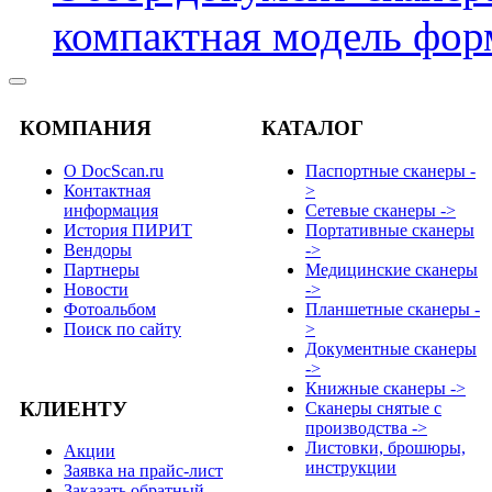
компактная модель фор
КОМПАНИЯ
КАТАЛОГ
О DocScan.ru
Паспортные сканеры -
Контактная
>
информация
Сетевые сканеры ->
История ПИРИТ
Портативные сканеры
Вендоры
->
Партнеры
Медицинские сканеры
Новости
->
Фотоальбом
Планшетные сканеры -
Поиск по сайту
>
Документные сканеры
->
Книжные сканеры ->
КЛИЕНТУ
Сканеры снятые с
производства ->
Листовки, брошюры,
Акции
инструкции
Заявка на прайс-лист
Заказать обратный