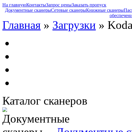
На главную
Контакты
Запрос цены
Заказать пропуск
Документные сканеры
Сетевые сканеры
Книжные сканеры
Пас
обеспечен
Главная
»
Загрузки
» Kodak
Каталог сканеров
Документные с