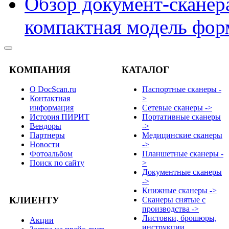
Обзор документ-сканера
компактная модель фор
КОМПАНИЯ
КАТАЛОГ
О DocScan.ru
Паспортные сканеры -
Контактная
>
информация
Сетевые сканеры ->
История ПИРИТ
Портативные сканеры
Вендоры
->
Партнеры
Медицинские сканеры
Новости
->
Фотоальбом
Планшетные сканеры -
Поиск по сайту
>
Документные сканеры
->
Книжные сканеры ->
КЛИЕНТУ
Сканеры снятые с
производства ->
Листовки, брошюры,
Акции
инструкции