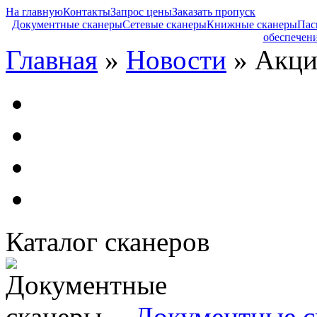
На главную
Контакты
Запрос цены
Заказать пропуск
Документные сканеры
Сетевые сканеры
Книжные сканеры
Пас
обеспечен
Главная
»
Новости
» Акц
Каталог сканеров
Документные с