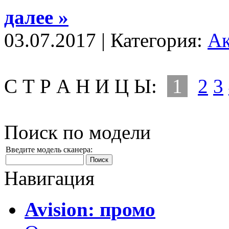
далее »
03.07.2017 | Категория:
А
С Т Р А Н И Ц Ы:
1
2
3
Поиск по модели
Введите модель сканера:
Навигация
Avision: промо