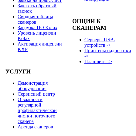
Заявка на прайс-лист
Заказать обратный
звонок
Сводная таблица
ОПЦИИ К
сканеров
СКАНЕРАМ
Загрузка ПО Kofax
Уровень лицензии
Kofax
Серверы USB-
Активация лицензии
устройств ->
KXP
Принтеры надпечатки
->
Планшеты ->
УСЛУГИ
Демонстрация
оборудования
Сервисный центр
О важности
регулярной
профилактической
чистки поточного
сканера
Аренда сканеров