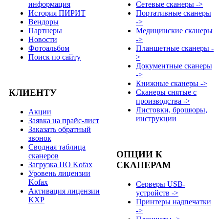
информация
Сетевые сканеры ->
История ПИРИТ
Портативные сканеры
Вендоры
->
Партнеры
Медицинские сканеры
Новости
->
Фотоальбом
Планшетные сканеры -
Поиск по сайту
>
Документные сканеры
->
Книжные сканеры ->
КЛИЕНТУ
Сканеры снятые с
производства ->
Листовки, брошюры,
Акции
инструкции
Заявка на прайс-лист
Заказать обратный
звонок
Сводная таблица
ОПЦИИ К
сканеров
СКАНЕРАМ
Загрузка ПО Kofax
Уровень лицензии
Kofax
Серверы USB-
Активация лицензии
устройств ->
KXP
Принтеры надпечатки
->