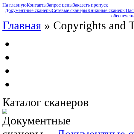
На главную
Контакты
Запрос цены
Заказать пропуск
Документные сканеры
Сетевые сканеры
Книжные сканеры
Пас
обеспечен
Главная
» Copyrights and 
Каталог сканеров
Документные с