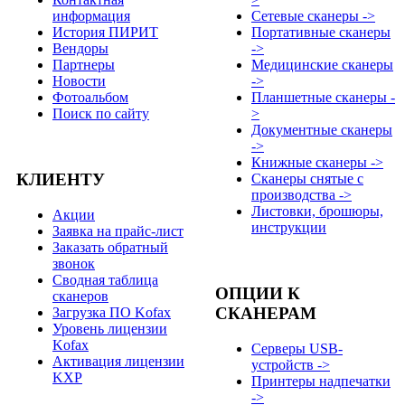
информация
Сетевые сканеры ->
История ПИРИТ
Портативные сканеры
Вендоры
->
Партнеры
Медицинские сканеры
Новости
->
Фотоальбом
Планшетные сканеры -
Поиск по сайту
>
Документные сканеры
->
Книжные сканеры ->
КЛИЕНТУ
Сканеры снятые с
производства ->
Листовки, брошюры,
Акции
инструкции
Заявка на прайс-лист
Заказать обратный
звонок
Сводная таблица
ОПЦИИ К
сканеров
СКАНЕРАМ
Загрузка ПО Kofax
Уровень лицензии
Kofax
Серверы USB-
Активация лицензии
устройств ->
KXP
Принтеры надпечатки
->