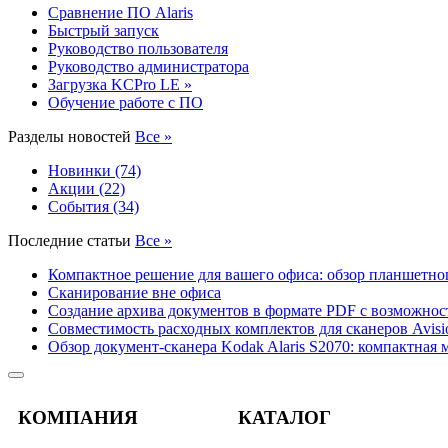
Сравнение ПО Alaris
Быстрый запуск
Руководство пользователя
Руководство администратора
Загрузка KCPro LE »
Обучение работе с ПО
Разделы новостей
Все »
Новинки (74)
Акции (22)
События (34)
Последние статьи
Все »
Компактное решение для вашего офиса: обзор планшетног
Сканирование вне офиса
Создание архива документов в формате PDF с возможно
Совместимость расходных комплектов для сканеров Avisi
Обзор документ-сканера Kodak Alaris S2070: компактная
КОМПАНИЯ
КАТАЛОГ