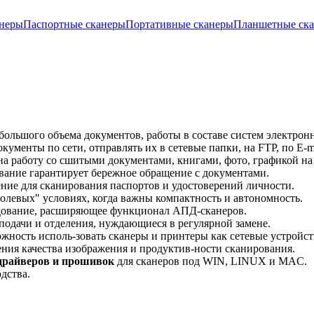
неры
Паспортные сканеры
Портативные сканеры
Планшетные ск
большого объема документов, работы в составе систем электрон
ументы по сети, отправлять их в сетевые папки, на FTP, по E-ma
а работу со сшитыми документами, книгами, фото, графикой на
вание гарантирует бережное обращение с документами.
ние для сканирования паспортов и удостоверений личности.
олевых" условиях, когда важны компактность и автономность.
дование, расширяющее функционал АПД-сканеров.
подачи и отделения, нуждающиеся в регулярной замене.
жность исполь-зовать сканеры и принтеры как сетевые устройст
ния качества изображения и продуктив-ности сканирования.
 драйверов и прошивок
для сканеров под WIN, LINUX и MAC.
дства.