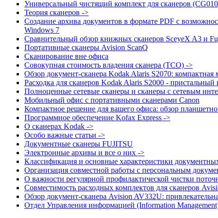
Универсальный чистящий комплект для сканеров (CG010
Теория сканеров ->
Создание архива документов в формате PDF с возможно
Windows 7
Сравнительный обзор книжных сканеров SceyeX A3 и Fuj
Портативные сканеры Avision ScanQ
Сканирование вне офиса
Совокупная стоимость владения сканера (TCO) ->
Обзор документ-сканера Kodak Alaris S2070: компактная
Расходка для сканеров Kodak Alaris S2000 - пристальный 
Полноценные сетевые сканеры и сканеры с сетевым инте
Мобильный офис с портативными сканерами Canon
Компактное решение для вашего офиса: обзор планшетног
Программное обеспечение Kofax Express ->
О сканерах Kodak ->
Особо важные статьи ->
Документные сканеры FUJITSU
Электронные архивы и все о них ->
Классификация и основные характеристики документных
Организация совместной работы с персональным докум
О важности регулярной профилактической чистки поточн
Совместимость расходных комплектов для сканеров Avisi
Обзор документ-сканера Avision AV332U: привлекательн
Отдел Управления информацией (Information Management) 