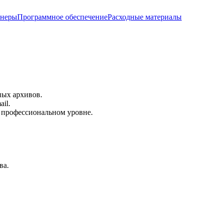
анеры
Программное обеспечение
Расходные материалы
ных архивов.
il.
 профессиональном уровне.
ва.