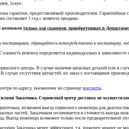
otek, Sceye.
рока гарантии, предоставляемой производителем. Гарантийные с
и составляет 1 год с момента продажи.
е возможен
только для сканеров, приобретенных в Департам
их поставщиков, обращайтесь непосредственно к поставщику, ли
Стоимость ремонта определяется индивидуально в зависимости о
рвисного центра. В случае наличия запасных деталей или в случа
В случае отсутствия запчастей, их заказ у поставщиков произво
нтра по адресу, указанному на странице
контакты
.
 силами Заказчика. Сервисный центр доставку не осуществляе
руднительна, возможен выезд сервисного инженера для диагност
пасных частей, Заказчиком оплачивается и стоимость выезда инж
езд. Выезд инженера возможен только после предварительной оп
итории Заказчика менее эффективен, т.к. инженер заранее не мож