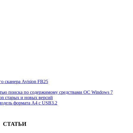
о сканера Avision FB25
стью поиска по содержимому средствами ОС Windows 7
on старых и новых версий
 модель формата А4 c USB3.2
СТАТЬИ