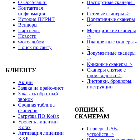
О DocScan.ru
Паспортные сканеры -
Контактная
>
информация
Сетевые сканеры ->
История ПИРИТ
Портативные сканеры
Вендоры
->
Партнеры
Медицинские сканеры
Новости
->
Фотоальбом
Планшетные сканеры -
Поиск по сайту
>
Документные сканеры
->
Книжные сканеры ->
КЛИЕНТУ
Сканеры снятые с
производства ->
Листовки, брошюры,
Акции
инструкции
Заявка на прайс-лист
Заказать обратный
звонок
Сводная таблица
ОПЦИИ К
сканеров
СКАНЕРАМ
Загрузка ПО Kofax
Уровень лицензии
Kofax
Серверы USB-
Активация лицензии
устройств ->
KXP
Принтеры надпечатки