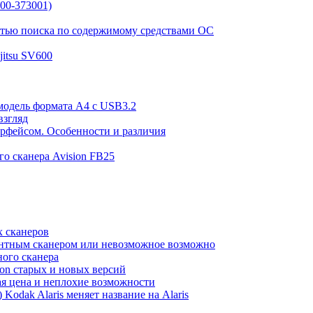
00-373001)
стью поиска по содержимому средствами ОС
itsu SV600
 модель формата А4 c USB3.2
взгляд
рфейсом. Особенности и различия
о сканера Avision FB25
 сканеров
ентным сканером или невозможное возможно
ого сканера
on старых и новых версий
ая цена и неплохие возможности
Kodak Alaris меняет название на Alaris