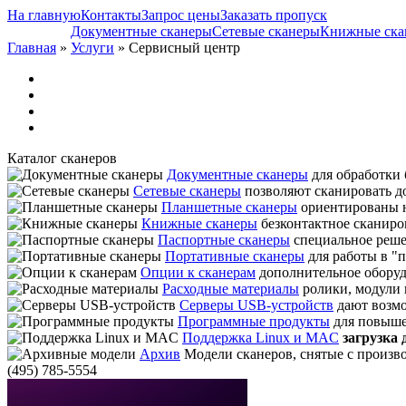
На главную
Контакты
Запрос цены
Заказать пропуск
Документные сканеры
Сетевые сканеры
Книжные ска
Главная
»
Услуги
» Сервисный центр
Каталог сканеров
Документные сканеры
для обработки 
Сетевые сканеры
позволяют сканировать док
Планшетные сканеры
ориентированы н
Книжные сканеры
безконтактное сканиро
Паспортные сканеры
специальное реше
Портативные сканеры
для работы в "п
Опции к сканерам
дополнительное обору
Расходные материалы
ролики, модули 
Серверы USB-устройств
дают возмо
Программные продукты
для повыше
Поддержка Linux и MAC
загрузка
Архив
Модели сканеров, снятые с произво
(495) 785-5554