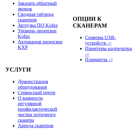
Заказать обратный
звонок
Сводная таблица
ОПЦИИ К
сканеров
СКАНЕРАМ
Загрузка ПО Kofax
Уровень лицензии
Kofax
Серверы USB-
Активация лицензии
устройств ->
KXP
Принтеры надпечатки
->
Планшеты ->
УСЛУГИ
Демонстрация
оборудования
Сервисный центр
О важности
регулярной
профилактической
чистки поточного
сканера
Аренда сканеров