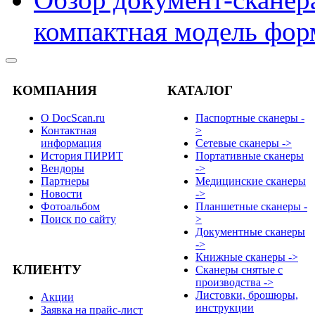
компактная модель фор
КОМПАНИЯ
КАТАЛОГ
О DocScan.ru
Паспортные сканеры -
Контактная
>
информация
Сетевые сканеры ->
История ПИРИТ
Портативные сканеры
Вендоры
->
Партнеры
Медицинские сканеры
Новости
->
Фотоальбом
Планшетные сканеры -
Поиск по сайту
>
Документные сканеры
->
Книжные сканеры ->
КЛИЕНТУ
Сканеры снятые с
производства ->
Листовки, брошюры,
Акции
инструкции
Заявка на прайс-лист