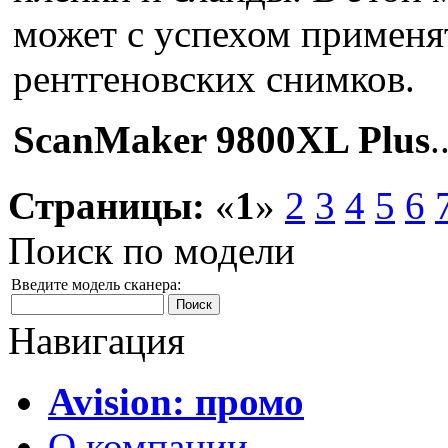
может с успехом применят
рентгеновских снимков.
ScanMaker 9800XL Plus
.
Страницы:
«
1
»
2
3
4
5
6
Поиск по модели
Введите модель сканера:
Навигация
Avision: промо
О компании