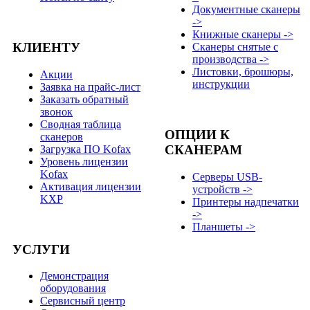
Документные сканеры
->
Книжные сканеры ->
КЛИЕНТУ
Сканеры снятые с
производства ->
Листовки, брошюры,
Акции
инструкции
Заявка на прайс-лист
Заказать обратный
звонок
Сводная таблица
ОПЦИИ К
сканеров
СКАНЕРАМ
Загрузка ПО Kofax
Уровень лицензии
Kofax
Серверы USB-
Активация лицензии
устройств ->
KXP
Принтеры надпечатки
->
Планшеты ->
УСЛУГИ
Демонстрация
оборудования
Сервисный центр