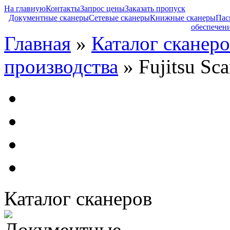
На главную
Контакты
Запрос цены
Заказать пропуск
Документные сканеры
Сетевые сканеры
Книжные сканеры
Пас
обеспечен
Главная
»
Каталог сканеро
производства
» Fujitsu Sc
Каталог сканеров