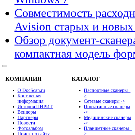
Совместимость расходн
Avision старых и новых
Обзор документ-сканера
компактная модель фор
КОМПАНИЯ
КАТАЛОГ
О DocScan.ru
Паспортные сканеры -
Контактная
>
информация
Сетевые сканеры ->
История ПИРИТ
Портативные сканеры
Вендоры
->
Партнеры
Медицинские сканеры
Новости
->
Фотоальбом
Планшетные сканеры -
Поиск по сайту
>