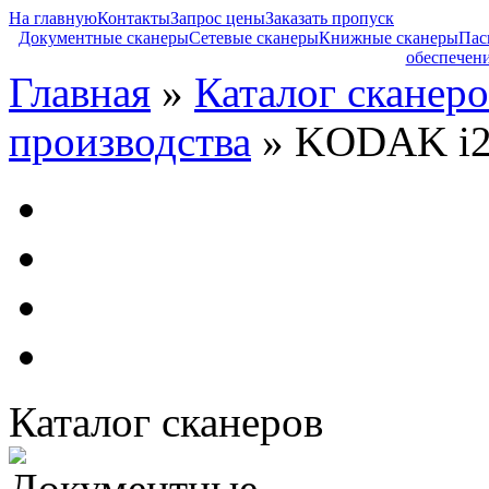
На главную
Контакты
Запрос цены
Заказать пропуск
Документные сканеры
Сетевые сканеры
Книжные сканеры
Пас
обеспечен
Главная
»
Каталог сканеро
производства
» KODAK i2
Каталог сканеров