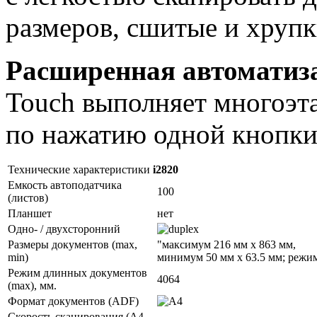
размеров, сшитые и хруп
Расширенная автоматиз
Touch выполняет многоэт
по нажатию одной кнопки
Технические характеристики
i2820
Емкость автоподатчика
100
(листов)
Планшет
нет
Одно- / двухсторонний
Размеры документов (max,
"максимум 216 мм х 863 мм,
min)
минимум 50 мм х 63.5 мм; режи
Режим длинных документов
4064
(max), мм.
Формат документов (ADF)
Скорость сканирования (А4,