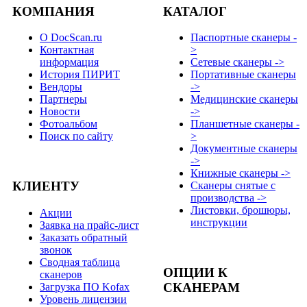
КОМПАНИЯ
КАТАЛОГ
О DocScan.ru
Паспортные сканеры -
Контактная
>
информация
Сетевые сканеры ->
История ПИРИТ
Портативные сканеры
Вендоры
->
Партнеры
Медицинские сканеры
Новости
->
Фотоальбом
Планшетные сканеры -
Поиск по сайту
>
Документные сканеры
->
Книжные сканеры ->
КЛИЕНТУ
Сканеры снятые с
производства ->
Листовки, брошюры,
Акции
инструкции
Заявка на прайс-лист
Заказать обратный
звонок
Сводная таблица
ОПЦИИ К
сканеров
СКАНЕРАМ
Загрузка ПО Kofax
Уровень лицензии