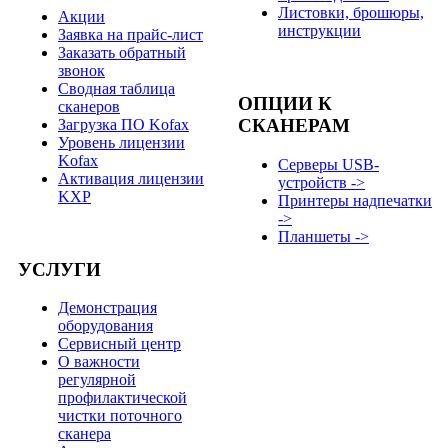
Листовки, брошюры,
Акции
инструкции
Заявка на прайс-лист
Заказать обратный
звонок
Сводная таблица
ОПЦИИ К
сканеров
СКАНЕРАМ
Загрузка ПО Kofax
Уровень лицензии
Kofax
Серверы USB-
Активация лицензии
устройств ->
KXP
Принтеры надпечатки
->
Планшеты ->
УСЛУГИ
Демонстрация
оборудования
Сервисный центр
О важности
регулярной
профилактической
чистки поточного
сканера