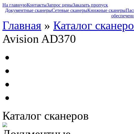
На главную
Контакты
Запрос цены
Заказать пропуск
Документные сканеры
Сетевые сканеры
Книжные сканеры
Пас
обеспечен
Главная
»
Каталог сканеро
Avision AD370
Каталог сканеров