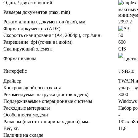
Одно- / двухсторонний
максиму
Размеры документов (max, min)
минимум
Режим длинных документов (max), мм.
2997,2
Формат документов (ADF)
Скорость сканирования (А4, 200dpi), стр./мин.
50
Разрешение, dpi (точек на дюйм)
600
Сканирующий элемент
CIS
Формат вывода
Интерфейс
USB2.0
Драйвер
TWAIN и
Контроль двойного захвата
ультразв
Рекомендуемая нагрузка (листов в день)
3000
Поддерживаемые операционные системы
Windows
Расходные материалы
Набор ро
Особенности модели
-
Размеры (высота х ширина х длина), мм.
195 x 585
Вес, кг.
11,8
Наличие на складе