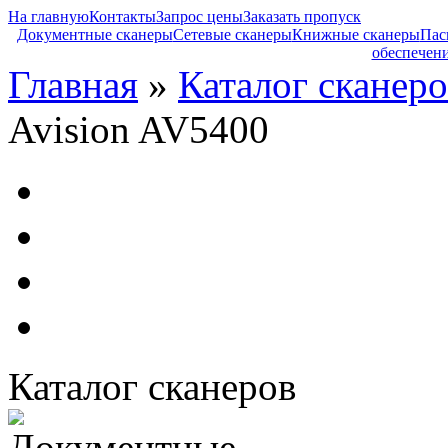
На главную
Контакты
Запрос цены
Заказать пропуск
Документные сканеры
Сетевые сканеры
Книжные сканеры
Пас
обеспечен
Главная
»
Каталог сканеро
Avision AV5400
Каталог сканеров