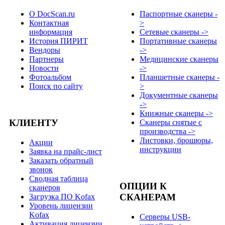
О DocScan.ru
Паспортные сканеры -
Контактная
>
информация
Сетевые сканеры ->
История ПИРИТ
Портативные сканеры
Вендоры
->
Партнеры
Медицинские сканеры
Новости
->
Фотоальбом
Планшетные сканеры -
Поиск по сайту
>
Документные сканеры
->
Книжные сканеры ->
КЛИЕНТУ
Сканеры снятые с
производства ->
Листовки, брошюры,
Акции
инструкции
Заявка на прайс-лист
Заказать обратный
звонок
Сводная таблица
ОПЦИИ К
сканеров
СКАНЕРАМ
Загрузка ПО Kofax
Уровень лицензии
Kofax
Серверы USB-
Активация лицензии