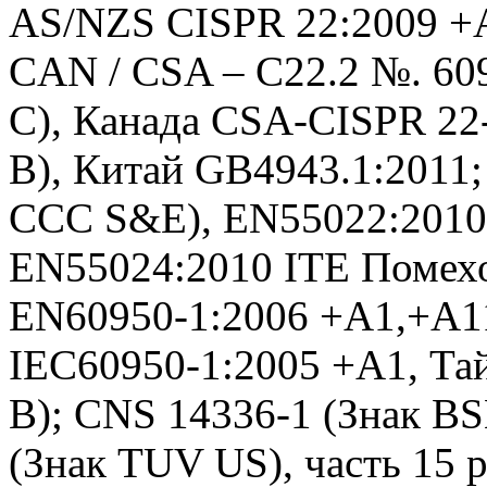
AS/NZS CISPR 22:2009 +A
CAN / CSA – C22.2 №. 60
C), Канада CSA-CISPR 22
B), Китай GB4943.1:2011;
CCC S&E), EN55022:2010 
EN55024:2010 ITE Помехо
EN60950-1:2006 +A1,+A1
IEC60950-1:2005 +A1, Та
B); CNS 14336-1 (Знак BS
(Знак TUV US), часть 15 