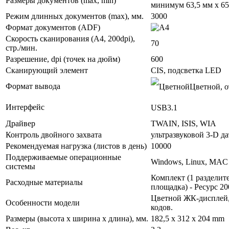
Размеры документов (max, min)
минимум 63,5 мм x 6
Режим длинных документов (max), мм.
3000
Формат документов (ADF)
Скорость сканирования (А4, 200dpi),
70
стр./мин.
Разрешение, dpi (точек на дюйм)
600
Сканирующий элемент
CIS, подсветка LED
Формат вывода
Цветной, о
Интерфейс
USB3.1
Драйвер
TWAIN, ISIS, WIA
Контроль двойного захвата
ультразвуковой 3-D д
Рекомендуемая нагрузка (листов в день)
10000
Поддерживаемые операционные
Windows, Linux, MAC 
системы
Комплект (1 разделит
Расходные материалы
площадка) - Ресурс 20
Цветной ЖК-дисплей,
Особенности модели
кодов.
Размеры (высота х ширина х длина), мм.
182,5 x 312 x 204 mm