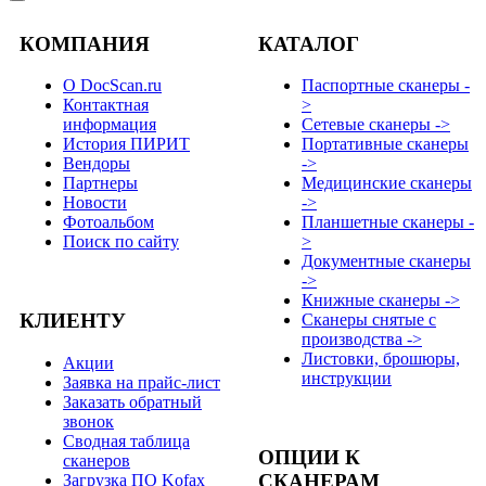
КОМПАНИЯ
КАТАЛОГ
О DocScan.ru
Паспортные сканеры -
Контактная
>
информация
Сетевые сканеры ->
История ПИРИТ
Портативные сканеры
Вендоры
->
Партнеры
Медицинские сканеры
Новости
->
Фотоальбом
Планшетные сканеры -
Поиск по сайту
>
Документные сканеры
->
Книжные сканеры ->
КЛИЕНТУ
Сканеры снятые с
производства ->
Листовки, брошюры,
Акции
инструкции
Заявка на прайс-лист
Заказать обратный
звонок
Сводная таблица
ОПЦИИ К
сканеров
СКАНЕРАМ
Загрузка ПО Kofax