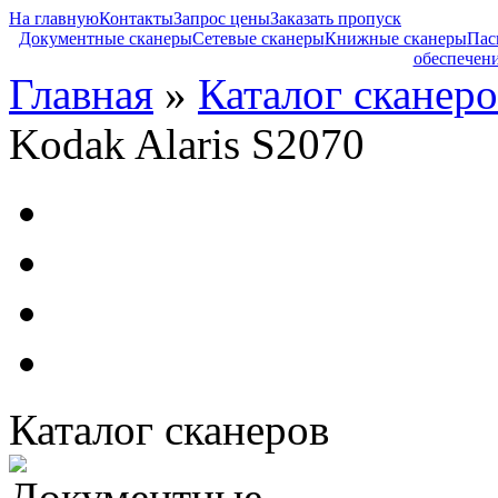
На главную
Контакты
Запрос цены
Заказать пропуск
Документные сканеры
Сетевые сканеры
Книжные сканеры
Пас
обеспечен
Главная
»
Каталог сканеро
Kodak Alaris S2070
Каталог сканеров