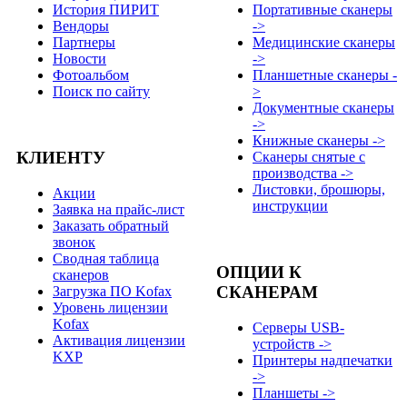
История ПИРИТ
Портативные сканеры
Вендоры
->
Партнеры
Медицинские сканеры
Новости
->
Фотоальбом
Планшетные сканеры -
Поиск по сайту
>
Документные сканеры
->
Книжные сканеры ->
КЛИЕНТУ
Сканеры снятые с
производства ->
Листовки, брошюры,
Акции
инструкции
Заявка на прайс-лист
Заказать обратный
звонок
Сводная таблица
ОПЦИИ К
сканеров
СКАНЕРАМ
Загрузка ПО Kofax
Уровень лицензии
Kofax
Серверы USB-
Активация лицензии
устройств ->
KXP
Принтеры надпечатки
->
Планшеты ->