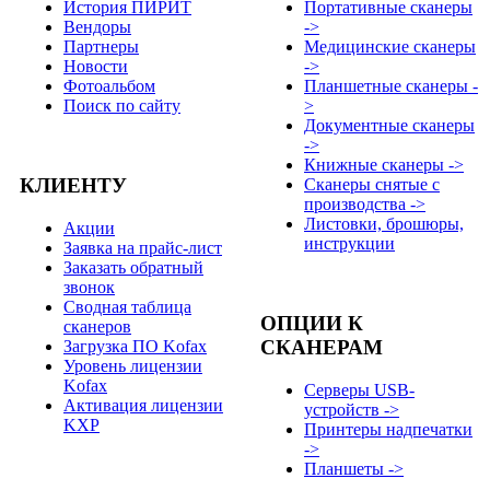
История ПИРИТ
Портативные сканеры
Вендоры
->
Партнеры
Медицинские сканеры
Новости
->
Фотоальбом
Планшетные сканеры -
Поиск по сайту
>
Документные сканеры
->
Книжные сканеры ->
КЛИЕНТУ
Сканеры снятые с
производства ->
Листовки, брошюры,
Акции
инструкции
Заявка на прайс-лист
Заказать обратный
звонок
Сводная таблица
ОПЦИИ К
сканеров
СКАНЕРАМ
Загрузка ПО Kofax
Уровень лицензии
Kofax
Серверы USB-
Активация лицензии
устройств ->
KXP
Принтеры надпечатки
->
Планшеты ->