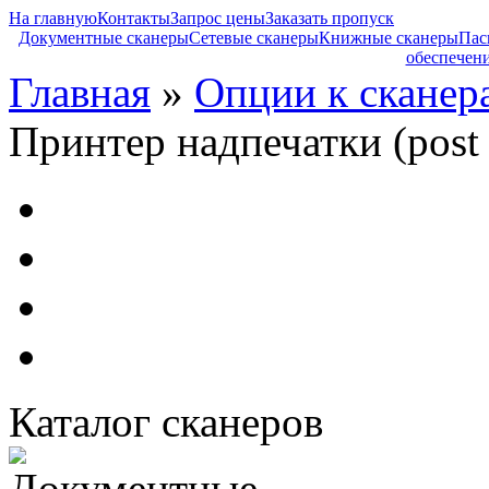
На главную
Контакты
Запрос цены
Заказать пропуск
Документные сканеры
Сетевые сканеры
Книжные сканеры
Пас
обеспечен
Главная
»
Опции к сканер
Принтер надпечатки (post 
Каталог сканеров